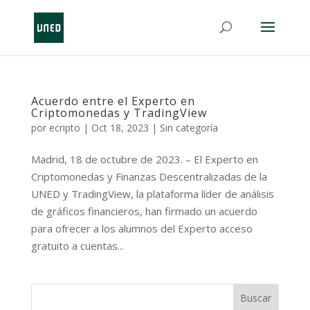
Acuerdo entre el Experto en
Criptomonedas y TradingView
por
ecripto
|
Oct 18, 2023
|
Sin categoría
Madrid, 18 de octubre de 2023. – El Experto en
Criptomonedas y Finanzas Descentralizadas de la
UNED y TradingView, la plataforma líder de análisis
de gráficos financieros, han firmado un acuerdo
para ofrecer a los alumnos del Experto acceso
gratuito a cuentas...