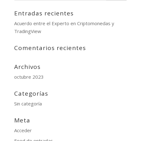
Entradas recientes
Acuerdo entre el Experto en Criptomonedas y
TradingView
Comentarios recientes
Archivos
octubre 2023
Categorías
Sin categoría
Meta
Acceder
Feed de entradas